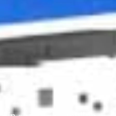
Un «Árbol» Sostenible