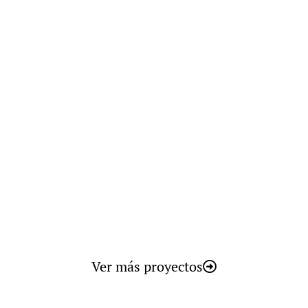
Seawater Reverse Osmosis
SALALAH
Omán
Buscando la Eficiencia en la
Desalación
Ver más proyectos