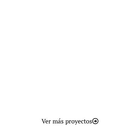
Seawater Reverse Osmosis
SOUSSE
Túnez
Agua Potable en la costa este de
Túnez
Ver más proyectos