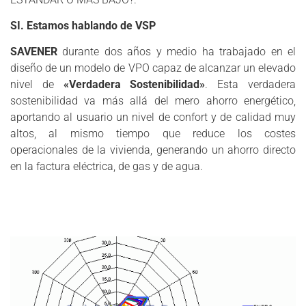
Estudios de Viabilidad Técnico­Económica
Fachadas
SI. Estamos hablando de VSP
Fontanería
SAVENER
durante dos años y medio ha trabajado en el
Fontanería y Saneamiento
diseño de un modelo de VPO capaz de alcanzar un elevado
Gestión de Aguas Residuales
nivel de
«Verdadera Sostenibilidad»
. Esta verdadera
Gestión de Costes
sostenibilidad va más allá del mero ahorro energético,
Gestión Urbana
aportando al usuario un nivel de confort y de calidad muy
HVAC
altos, al mismo tiempo que reduce los costes
Iluminación
operacionales de la vivienda, generando un ahorro directo
Ingeniería Civil
en la factura eléctrica, de gas y de agua.
Instalación de Climatización y Ventilación
Instalación de Comunicación
Instalación de Control
Instalación de Megafonía
Instalación de Rociadores
Instalaciones Contraincendios
Instalaciones Eléctricas
Instalaciones Hidráulicas