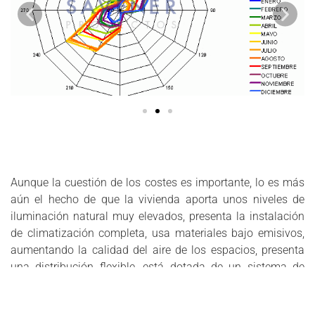
Instalaciones Mecánicas
Instrumentación & Control
Integración Arquitectónica
Justificación Cumplimiento Normativo. CTE
Layout Urbano
Levantamiento 3D
Masterplanning
Materiales
Modelado 3D
Modelado Intergraph
Aunque la cuestión de los costes es importante, lo es más
Núcleos Urbanos Eficientes
aún el hecho de que la vivienda aporta unos niveles de
Nuevas Tecnologías
iluminación natural muy elevados, presenta la instalación
Protección Contra Incendios
de climatización completa, usa materiales bajo emisivos,
Recogida de Aguas Pluviales
aumentando la calidad del aire de los espacios, presenta
Residuos
una distribución flexible, está dotada de un sistema de
Reutilización y Reciclaje
control y seguridad permanente y esta
Calificada CLASE A
Riesgos Ambientales
energéticamente
, la mayor posible para una vivienda en
Simulación Completa de Edificios y Núcleos Urbanos