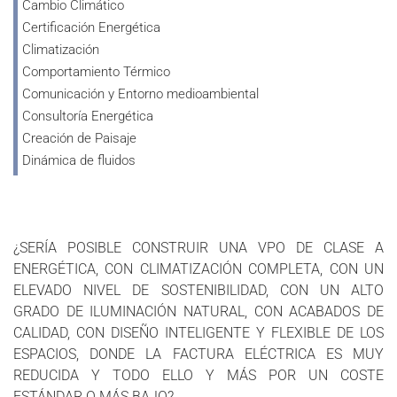
Cambio Climático
Certificación Energética
Climatización
Comportamiento Térmico
Comunicación y Entorno medioambiental
Consultoría Energética
Creación de Paisaje
Dinámica de fluidos
Diseño de Edificios
Diseño de Iluminación
Diseño de Microclimas
¿SERÍA POSIBLE CONSTRUIR UNA VPO DE CLASE A
Economía y Comportamiento Social
ENERGÉTICA, CON CLIMATIZACIÓN COMPLETA, CON UN
Edificación Bioclimática
ELEVADO NIVEL DE SOSTENIBILIDAD, CON UN ALTO
Eficiencia Energética
GRADO DE ILUMINACIÓN NATURAL, CON ACABADOS DE
Energía Solar
CALIDAD, CON DISEÑO INTELIGENTE Y FLEXIBLE DE LOS
Energías Renovables
ESPACIOS, DONDE LA FACTURA ELÉCTRICA ES MUY
Energías Renovables Alternativas
REDUCIDA Y TODO ELLO Y MÁS POR UN COSTE
Estudios de Impacto Ambiental
ESTÁNDAR O MÁS BAJO?.