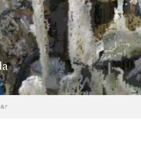
da
alk?