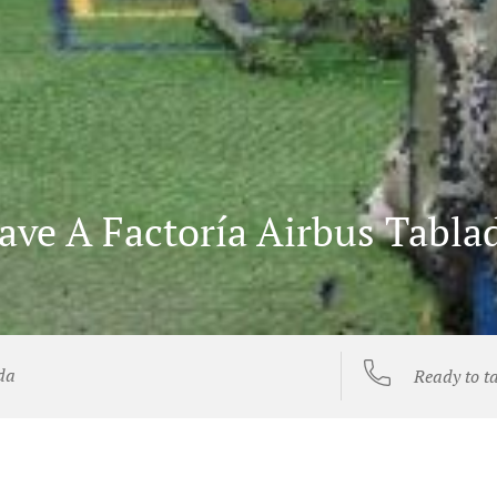
ve A Factoría Airbus Tabla
da
Ready to t