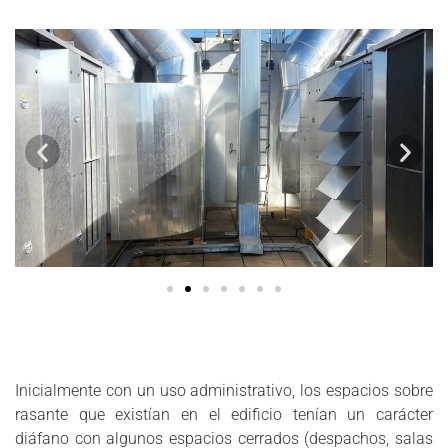
Fontanería
Fontanería y Saneamiento
Gestión de Costes
Gestión de Instalaciones
Gestión de Proyectos
HVAC
Iluminación
Instalación de Climatización y Ventilación
Instalación de Comunicación
Instalación de Control
Instalación de Megafonía
Instalación de Rociadores
Instalaciones Contraincendios
Instalaciones Eléctricas
Instalaciones Hidráulicas
Instalaciones Mecánicas
Inicialmente con un uso administrativo, los espacios sobre
Instrumentación & Control
rasante que existían en el edificio tenían un carácter
Justificación Cumplimiento Normativo. CTE
diáfano con algunos espacios cerrados (despachos, salas