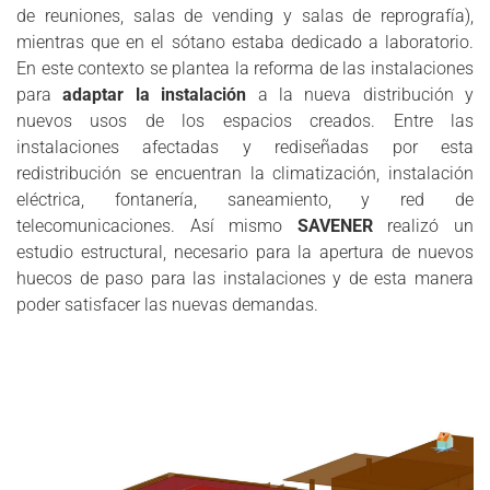
Modelado 3D
de reuniones, salas de vending y salas de reprografía),
Modelado BIM
mientras que en el sótano estaba dedicado a laboratorio.
Obra Civil
En este contexto se plantea la reforma de las instalaciones
Protección Contra Incendios
para
adaptar la instalación
a la nueva distribución y
Reformas
nuevos usos de los espacios creados. Entre las
instalaciones afectadas y rediseñadas por esta
Regeneración de Espacios
redistribución se encuentran la climatización, instalación
Rehabilitación
eléctrica, fontanería, saneamiento, y red de
Salón de Actos
telecomunicaciones. Así mismo
SAVENER
realizó un
Seguridad y Accesos
estudio estructural, necesario para la apertura de nuevos
Seguridad y Salud
huecos de paso para las instalaciones y de esta manera
Simulación Energética
poder satisfacer las nuevas demandas.
Simulación Sistemas Térmicos
Simulaciones Avanzadas
Simulaciones Eléctricas
Ventilación