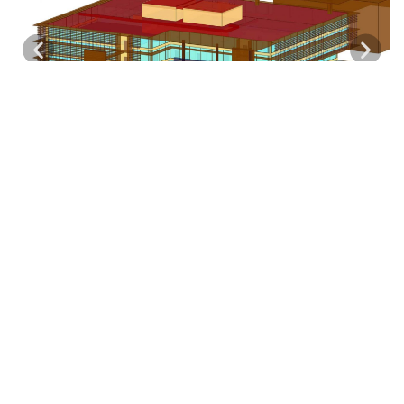
Todo el proyecto se realizó de manera coordinada con la
oficina de
Richard Rogers
a través de su partner local
Luis
Vidal Architects
, respetando en todo momento las líneas
de diseño originales del edificio así como su carácter
estético e integrado en el conjunto del complejo. Para el
diseño y puesta en obra del proyecto se tuvieron en cuenta
parámetros de
calidad, eficiencia energética, durabilidad y