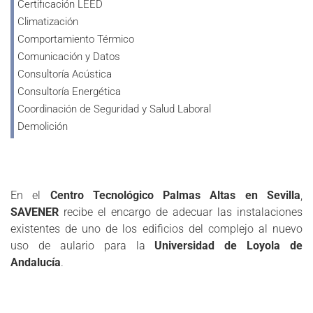
Certificación LEED
Climatización
Comportamiento Térmico
Comunicación y Datos
Consultoría Acústica
Consultoría Energética
Coordinación de Seguridad y Salud Laboral
Demolición
Dirección Facultativa
Diseño de Edificios
Diseño de Iluminación
En el
Centro Tecnológico Palmas Altas en Sevilla
,
Domótica
SAVENER
recibe el encargo de adecuar las instalaciones
Edificación Bioclimática
existentes de uno de los edificios del complejo al nuevo
Eficiencia Energética
uso de aulario para la
Universidad de Loyola de
Estructuras
Andalucía
.
Estudios de Seguridad y Salud Laboral
Estudios de Viabilidad Técnico­Económica
Estudios Topográficos