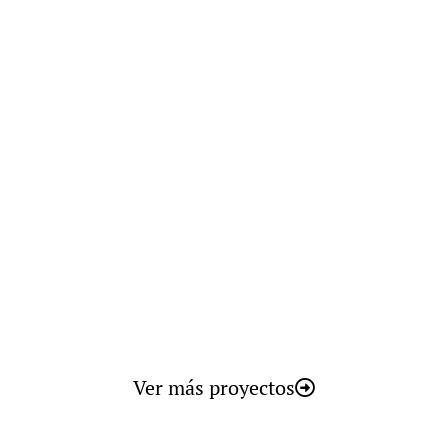
Central de Generación de Vapor
Mediante Biomasa en la Factoría
de Airbus Illescas
España
Ver más proyectos