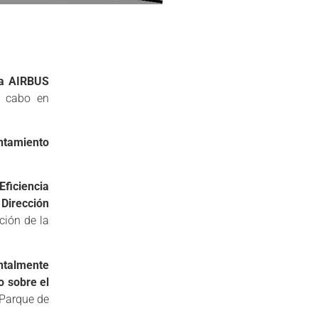
ía AIRBUS
a cabo en
ntamiento
ficiencia
e
Dirección
ción de la
ntalmente
o sobre el
 Parque de