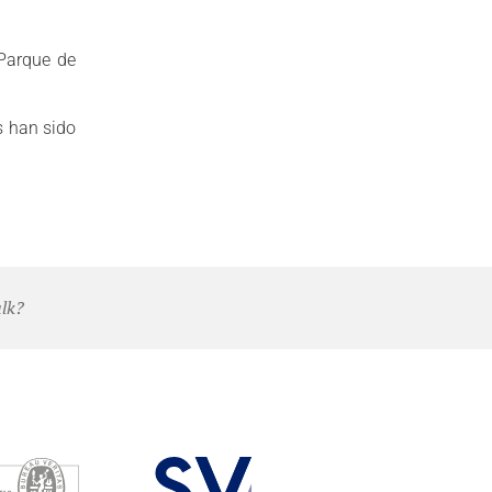
Parque de
s han sido
alk?