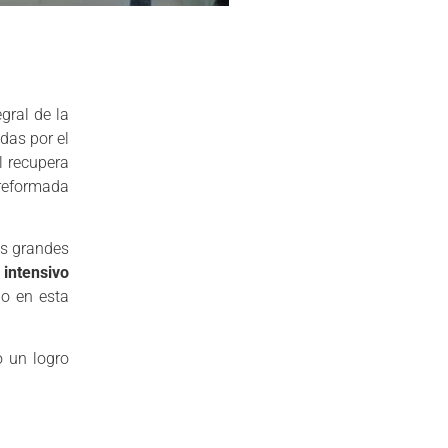
gral de la
idas por el
l recupera
 reformada
as grandes
 intensivo
do en esta
 un logro